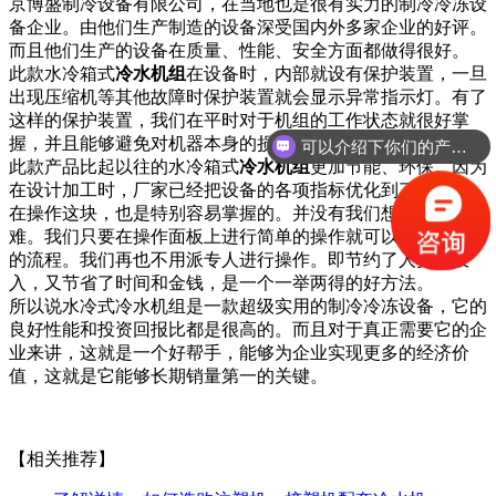
京博盛制冷设备有限公司，在当地也是很有实力的制冷冷冻设
备企业。由他们生产制造的设备深受国内外多家企业的好评。
而且他们生产的设备在质量、性能、安全方面都做得很好。
此款水冷箱式
冷水机组
在设备时，内部就设有保护装置，一旦
出现压缩机等其他故障时保护装置就会显示异常指示灯。有了
这样的保护装置，我们在平时对于机组的工作状态就很好掌
握，并且能够避免对机器本身的损害。
可以介绍下你们的产品么？
此款产品比起以往的水冷箱式
冷水机组
更加节能、环保。因为
在设计加工时，厂家已经把设备的各项指标优化到了。
在操作这块，也是特别容易掌握的。并没有我们想象中那么
难。我们只要在操作面板上进行简单的操作就可以完成一整套
的流程。我们再也不用派专人进行操作。即节约了人员的投
入，又节省了时间和金钱，是一个一举两得的好方法。
所以说水冷式冷水机组是一款超级实用的制冷冷冻设备，它的
良好性能和投资回报比都是很高的。而且对于真正需要它的企
业来讲，这就是一个好帮手，能够为企业实现更多的经济价
值，这就是它能够长期销量第一的关键。
【相关推荐】